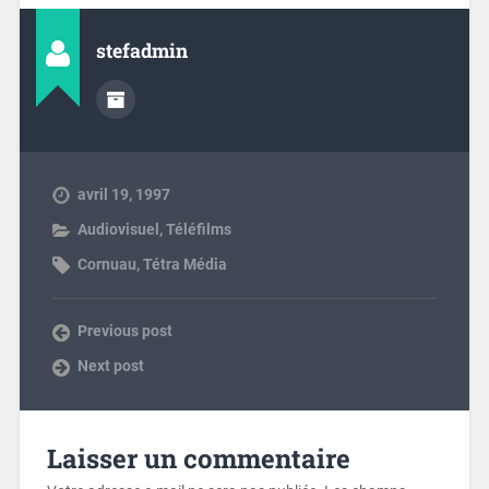
stefadmin
avril 19, 1997
Audiovisuel
,
Téléfilms
Cornuau
,
Tétra Média
Previous post
Next post
Laisser un commentaire