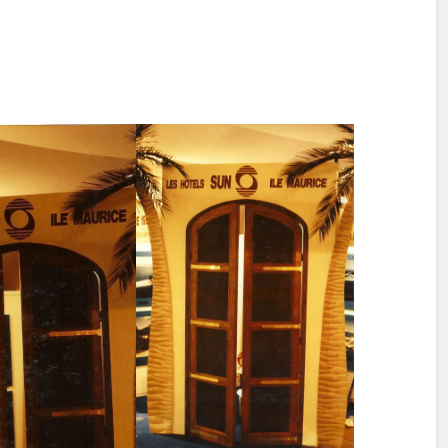
mars 17, 1995
Événementiels
,
Exposition
Deauville
,
Salon du tourisme
Previous post
Next post
aire
es champs obligatoires sont indiqués avec
*