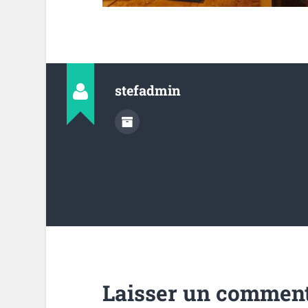
Nom
*
E-mail
*