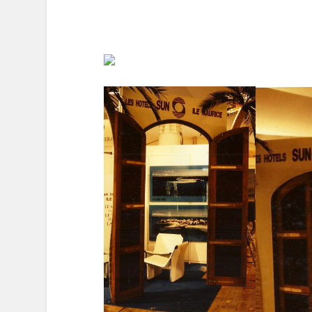
stefadmin
Laisser un comment
Votre adresse e-mail ne sera pas publiée.
L
Commentaire
*