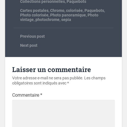
Collections personnelles
,
Paquebots
Cartes postales
,
Chromo
,
colorisée
,
Paquebots
,
Photo colorisée
,
Photo panoramique
,
Photo
vintage
,
photochrome
,
sepia
Previous post
Next post
Laisser un commentaire
Votre adresse e-mail ne sera pas publiée.
Les champs
obligatoires sont indiqués avec
*
Commentaire
*