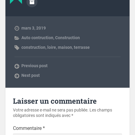
mars 3, 2019
Auto contruction
,
Construction
construction
,
loire
,
maison
,
terrasse
Previous post
Next post
Laisser un commentaire
Votre adresse e-mail ne sera pas publiée.
Les champs
obligatoires sont indiqués avec
*
Commentaire
*