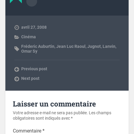
avril 27, 2008
Cinéma
Fréderic Auburtin
,
Jean Luc Raoul
,
Jugnot
,
Lanvin
,
Omar Sy
Previous post
Next post
Laisser un commentaire
Votre adresse e-mail ne sera pas publiée.
Les champs
obligatoires sont indiqués avec
*
Commentaire
*