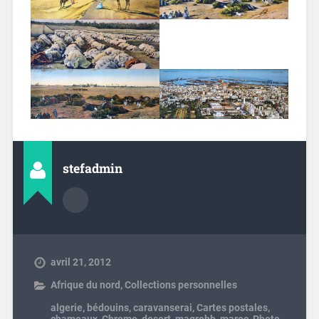
stefadmin
avril 21, 2012
Afrique du nord
,
Collections personnelles
algerie
,
bédouins
,
caravanserai
,
Cartes postales
,
chameaux
,
Chromo
,
desert
,
magrehb
,
maroc
,
Photo