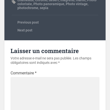
colorisée
,
Photo panoramique
,
Photo vintage
,
photochrome
,
sepia
Previous post
Next post
Laisser un commentaire
Votre adresse e-mail ne sera pas publiée.
Les champs
obligatoires sont indiqués avec
*
Commentaire
*